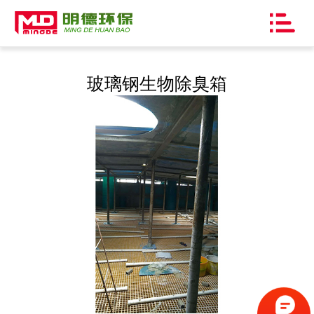
onclick=""
网站首页
关于我们
玻璃钢生物除臭箱
产品中心
客户案例
联系我们
厂容厂貌