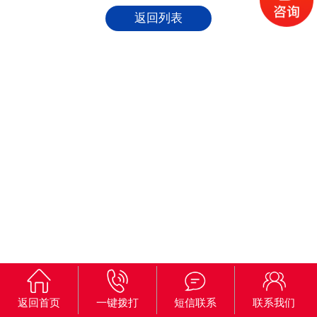
返回列表
返回首页
一键拨打
短信联系
联系我们