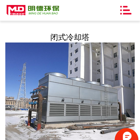
onclick=""
网站首页
关于我们
闭式冷却塔
产品中心
客户案例
联系我们
厂容厂貌