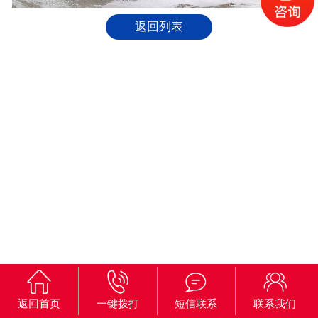
返回列表
返回首页
一键拨打
短信联系
联系我们